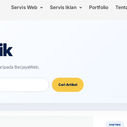
Servis Web
Servis Iklan
Portfolio
Tent
ik
daripada BerjayaWeb.
Cari Artikel
HOSTING