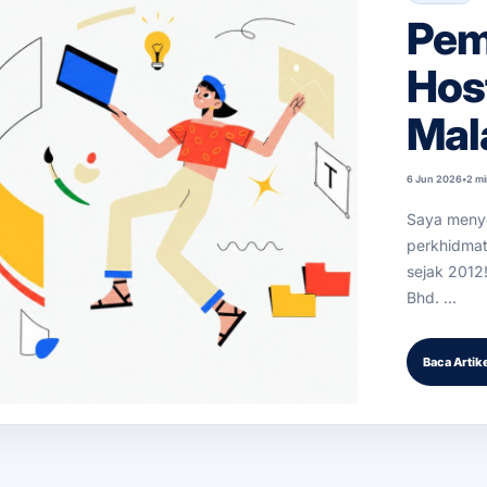
Pem
Hos
Mal
6 Jun 2026
•
2 mi
Saya meny
perkhidmat
sejak 2012
Bhd. …
Baca Artik