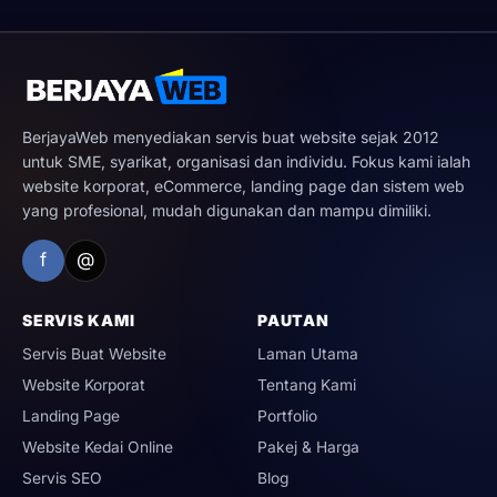
Up
ah
Bu
at
BerjayaWeb menyediakan servis buat website sejak 2012
Go
untuk SME, syarikat, organisasi dan individu. Fokus kami ialah
ogl
website korporat, eCommerce, landing page dan sistem web
e
Ad
yang profesional, mudah digunakan dan mampu dimiliki.
s
Up
f
@
ah
Bu
at
SERVIS KAMI
PAUTAN
Fa
ce
Servis Buat Website
Laman Utama
bo
ok
Website Korporat
Tentang Kami
Ad
Landing Page
Portfolio
s
Website Kedai Online
Pakej & Harga
Up
ah
Servis SEO
Blog
Bu