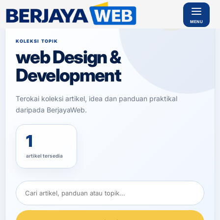
Home
/
‎web Design & Development
KOLEKSI TOPIK
‎web Design &
SERVIS
Development
REKAAN
WEB
Ser
Terokai koleksi artikel, idea dan panduan praktikal
vis
Bu
daripada BerjayaWeb.
at
We
b
1
Kor
por
at
artikel tersedia
Ser
vis
Bu
at
Ke
dai
Onl