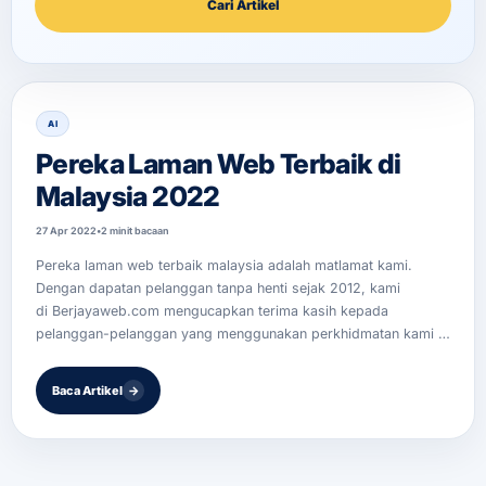
Cari Artikel
ine
Ser
vis
Bu
at
La
AI
ndi
ng
Pereka Laman Web Terbaik di
Pa
ge
Malaysia 2022
Ser
27 Apr 2022
•
2 minit bacaan
vis
Bu
Pereka laman web terbaik malaysia adalah matlamat kami.
at
Dengan dapatan pelanggan tanpa henti sejak 2012, kami
Sal
es
di Berjayaweb.com mengucapkan terima kasih kepada
Pa
pelanggan-pelanggan yang menggunakan perkhidmatan kami …
ge
Ser
Baca Artikel
→
vis
Re
de
sig
n
We