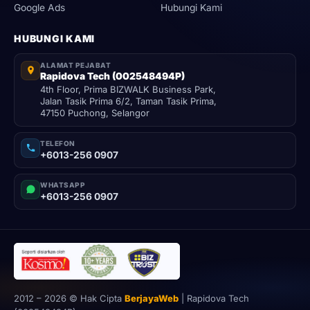
at
Google Ads
Hubungi Kami
Ins
tag
HUBUNGI KAMI
ra
m
Ad
ALAMAT PEJABAT
s
Rapidova Tech (002548494P)
4th Floor, Prima BIZWALK Business Park,
Up
Jalan Tasik Prima 6/2, Taman Tasik Prima,
ah
47150 Puchong, Selangor
Bu
at
Tik
TELEFON
tok
+6013-256 0907
Ad
s
WHATSAPP
+6013-256 0907
2012 –
2026
© Hak Cipta
BerjayaWeb
| Rapidova Tech