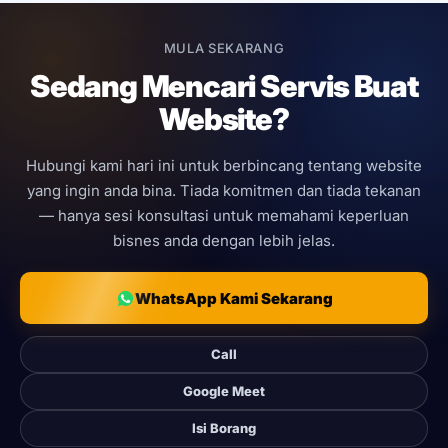
b
La
ma
MULA SEKARANG
Sedang Mencari Servis Buat
Ser
vis
Website?
We
b
Ma
int
Hubungi kami hari ini untuk berbincang tentang website
en
yang ingin anda bina. Tiada komitmen dan tiada tekanan
an
ce
— hanya sesi konsultasi untuk memahami keperluan
bisnes anda dengan lebih jelas.
SERVIS
WEB
BERSISTEM
Ser
WhatsApp Kami Sekarang
vis
Bu
at
We
Call
b
Sis
Google Meet
te
m
Isi Borang