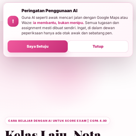
AI membantu, bukan menggantikan usaha.
Semua assignment mesti dibuat
!
Peringatan Penggunaan AI
sendiri. Dalam dewan exam, hanya ada otak awak dan sebatang pen.
Baca
penuh
Guna AI seperti awak mencari jalan dengan Google Maps atau
!
Waze:
ia membantu, bukan menipu.
Semua tugasan dan
assignment mesti dibuat sendiri. Ingat, di dalam dewan
peperiksaan hanya ada otak awak dan sebatang pen.
Saya Setuju
Tutup
CARA BELAJAR DENGAN AI UNTUK SCORE EXAM | CGPA 4.00
Kelas Laju. Nota