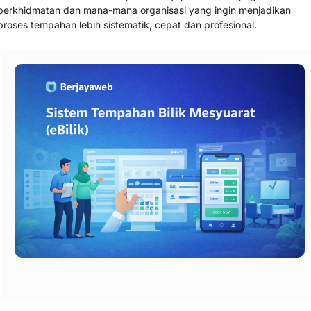
perkhidmatan dan mana-mana organisasi yang ingin menjadikan
Upa
proses tempahan lebih sistematik, cepat dan profesional.
h
Bua
t
Tikt
ok
Ads