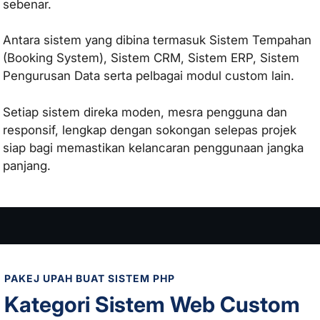
sebenar.
We
b
La
Antara sistem yang dibina termasuk Sistem Tempahan
ma
(Booking System), Sistem CRM, Sistem ERP, Sistem
Ser
Pengurusan Data serta pelbagai modul custom lain.
vis
We
b
Mai
Setiap sistem direka moden, mesra pengguna dan
nte
responsif, lengkap dengan sokongan selepas projek
nan
ce
siap bagi memastikan kelancaran penggunaan jangka
panjang.
SERVIS
WEB
BERSISTEM
Ser
vis
Bua
t
We
b
Sist
PAKEJ UPAH BUAT SISTEM PHP
em
Kategori Sistem Web Custom