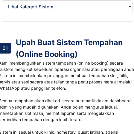
Upa
h
Bua
t
Goo
Upah Buat Sistem Tempahan
gle
Ads
01
(Online Booking)
Upa
h
Kami membangunkan sistem tempahan (online booking) secara
Bua
custom mengikut keperluan operasi organisasi atau perniagaan anda
t
Fac
Sistem ini membolehkan pelanggan membuat tempahan slot, bilik,
ebo
servis atau sesi secara atas talian tanpa perlu proses manual melalui
ok
WhatsApp atau panggilan telefon.
Ads
Upa
Semua tempahan akan direkod secara automatik dalam dashboard
h
admin yang mudah digunakan. Anda boleh mengurus jadual,
Bua
menetapkan slot masa, melihat laporan serta mengelakkan
t
Inst
pertindihan tempahan dengan lebih teratur.
agr
am
Sistem ini sesuai untuk klinik, homestay, pusat latihan, agensi
Ads