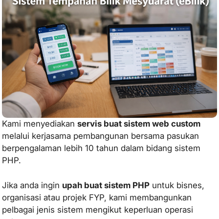
Onli
ne
Ser
vis
Bua
t
Lan
din
g
Pag
e
Ser
vis
Kami menyediakan
servis buat sistem web custom
Bua
t
melalui kerjasama pembangunan bersama pasukan
Sal
berpengalaman lebih 10 tahun dalam bidang sistem
es
Pag
PHP.
e
Ser
Jika anda ingin
upah buat sistem PHP
untuk bisnes,
vis
organisasi atau projek FYP, kami membangunkan
Red
esi
pelbagai jenis sistem mengikut keperluan operasi
gn